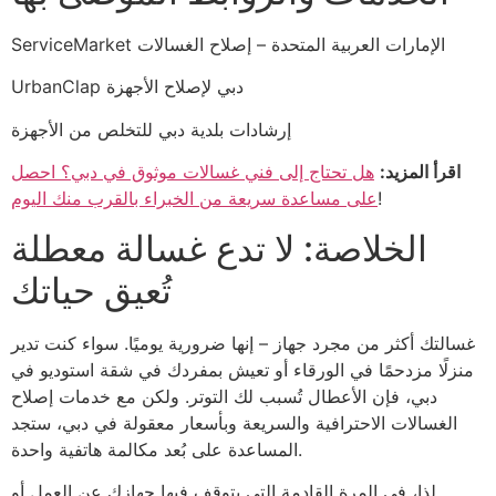
ServiceMarket الإمارات العربية المتحدة – إصلاح الغسالات
UrbanClap دبي لإصلاح الأجهزة
إرشادات بلدية دبي للتخلص من الأجهزة
اقرأ المزيد:
هل تحتاج إلى فني غسالات موثوق في دبي؟ احصل
!
على مساعدة سريعة من الخبراء بالقرب منك اليوم
الخلاصة: لا تدع غسالة معطلة
تُعيق حياتك
غسالتك أكثر من مجرد جهاز – إنها ضرورية يوميًا. سواء كنت تدير
منزلًا مزدحمًا في الورقاء أو تعيش بمفردك في شقة استوديو في
دبي، فإن الأعطال تُسبب لك التوتر. ولكن مع خدمات إصلاح
الغسالات الاحترافية والسريعة وبأسعار معقولة في دبي، ستجد
المساعدة على بُعد مكالمة هاتفية واحدة.
لذا، في المرة القادمة التي يتوقف فيها جهازك عن العمل أو