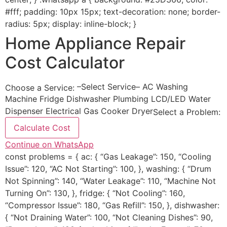
#fff; padding: 10px 15px; text-decoration: none; border-
radius: 5px; display: inline-block; }
Home Appliance Repair
Cost Calculator
–Select Service– AC Washing
Choose a Service:
Machine Fridge Dishwasher Plumbing LCD/LED Water
Dispenser Electrical Gas Cooker Dryer
Select a Problem:
Calculate Cost
Continue on WhatsApp
const problems = { ac: { “Gas Leakage”: 150, “Cooling
Issue”: 120, “AC Not Starting”: 100, }, washing: { “Drum
Not Spinning”: 140, “Water Leakage”: 110, “Machine Not
Turning On”: 130, }, fridge: { “Not Cooling”: 160,
“Compressor Issue”: 180, “Gas Refill”: 150, }, dishwasher:
{ “Not Draining Water”: 100, “Not Cleaning Dishes”: 90,