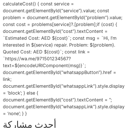
calculateCost() { const service =
document.getElementById(“service”).value; const
problem = document.getElementById(“problem”).value;
const cost = problems[service]?.[problem];if (cost) {
document.getElementById(“cost”).textContent =
`Estimated Cost: AED ${cost}`; const msg = `Hi, I’m
interested in ${service} repair. Problem: ${problem}.
Quoted Cost: AED ${cost}`; const link =
`https://wa.me/971501234567?
text=${encodeURIComponent(msg)}`;
document.getElementById(“whatsappButton”).href =
link;
document.getElementById(“whatsappLink”).style.display
= ‘block’; } else {
document.getElementById(“cost”).textContent = ”;
document.getElementById(“whatsappLink”).style.display
= ‘none’; } }
أحدث مشاركة