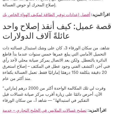
إصلاح المحرك أو حوض الغسالة.
اقرأ المزيد:
أفضل إعدادات توفير الطاقة لمكيف الهواء الخاص بك
قصة عميل: كيف أنقذ إصلاح واحد
عائلةً آلاف الدولارات
شاهد، من سكان الورقاء 3، كان على وشك استبدال غسالته ذات
التحميل الأمامي التي يبلغ عمرها خمس سنوات عندما بدأ قاطع
الدائرة بالتعطل. ولكن بعد الاتصال بمركز صيانة محلي لأخذ رأي
فني آخر، اكتشف الفني وجود عطل في المكثف – إصلاح استغرق
20 دقيقة بتكلفة 150 درهمًا إماراتيًا فقط. تعمل الغسالة بكفاءة
منذ أكثر من عام.
“وفرت لي تلك المكالمة الواحدة أكثر من 2000 درهم إماراتي.
الآن، أحرص دائمًا على زيارة أقرب مركز صيانة غسالات قبل
التفكير في استبدالها.” — شاهد أ.، من سكان الورقاء
اقرأ المزيد:
تصليح غسالات الملابس في الخليج التجاري – خدمة