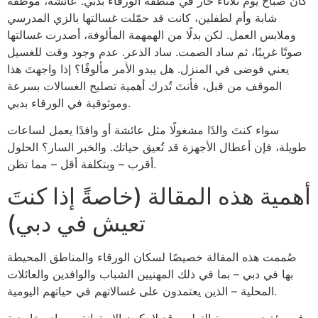
كان صباح يوم ثلاثاء حار في منطقة الورقاء بدبي. عائشة، موظفة
شابة وأم لطفلين، كانت قد حمّلت غسالتها بالزي المدرسي
وملابس العمل. لكن بدلًا من الهمهمة المألوفة، أصدرت غسالتها
صوتًا غريبًا، ثم ساد الصمت. ساد الذعر. عدم وجود وقت للغسيل
يعني فوضى في المنزل. هل يبدو الأمر مألوفًا؟ إذا واجهتَ هذا
الموقف من قبل، فأنتَ تُدرك أهمية تصليح الغسالات بسرعة
وموثوقية في الورقاء بدبي.
سواء كنتَ والدًا مشغولًا مثل عائشة أو وافدًا يعمل لساعات
طويلة، فإن أعطال الأجهزة قد تُعيق حياتك. والخبر السار؟ الحلول
أقرب – وبتكلفة أقل – مما تظن.
أهمية هذه المقالة (خاصةً إذا كنتَ
تعيش في دبي)
صُممت هذه المقالة خصيصًا لسكان الورقاء والمناطق المحيطة
بها في دبي – بما في ذلك المهنيين الشباب والوافدين والعائلات
المحلية – الذين يعتمدون على غسالاتهم في حياتهم اليومية.