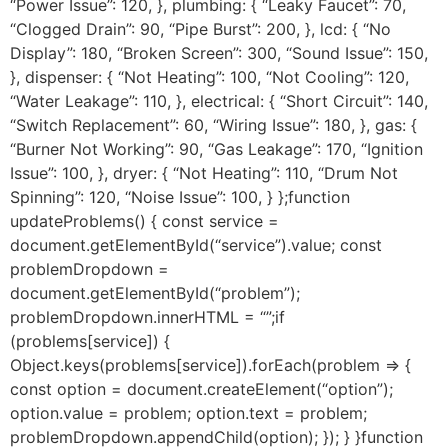
“Power Issue”: 120, }, plumbing: { “Leaky Faucet”: 70,
“Clogged Drain”: 90, “Pipe Burst”: 200, }, lcd: { “No
Display”: 180, “Broken Screen”: 300, “Sound Issue”: 150,
}, dispenser: { “Not Heating”: 100, “Not Cooling”: 120,
“Water Leakage”: 110, }, electrical: { “Short Circuit”: 140,
“Switch Replacement”: 60, “Wiring Issue”: 180, }, gas: {
“Burner Not Working”: 90, “Gas Leakage”: 170, “Ignition
Issue”: 100, }, dryer: { “Not Heating”: 110, “Drum Not
Spinning”: 120, “Noise Issue”: 100, } };function
updateProblems() { const service =
document.getElementById(“service”).value; const
problemDropdown =
document.getElementById(“problem”);
problemDropdown.innerHTML = “”;if
(problems[service]) {
Object.keys(problems[service]).forEach(problem => {
const option = document.createElement(“option”);
option.value = problem; option.text = problem;
problemDropdown.appendChild(option); }); } }function