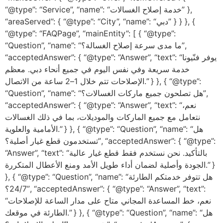
“@type”: “Service”, “name”: “خدمة إصلاح الغسالات” },
“areaServed”: { “@type”: “City”, “name”: “دبي” } } }, {
“@type”: “FAQPage”, “mainEntity”: [ { “@type”:
“Question”, “name”: “ما مدى سرعة إصلاح الغسالة؟”,
“acceptedAnswer”: { “@type”: “Answer”, “text”: “يوفر فنّيونا
خدمة سريعة وفي نفس اليوم في جميع أنحاء دبي. معظم
الإصلاحات تتم خلال 1–2 ساعة من الاتصال.” } }, { “@type”:
“Question”, “name”: “هل تصلحون جميع ماركات الغسالات؟”,
“acceptedAnswer”: { “@type”: “Answer”, “text”: “نعم،
نتعامل مع جميع الماركات والموديلات، بما في ذلك الغسالات
الأمامية والعلوية.” } }, { “@type”: “Question”, “name”: “هل
تستخدمون قطع غيار أصلية؟”, “acceptedAnswer”: { “@type”:
“Answer”, “text”: “بالتأكيد. نحن نستخدم فقط قطع غيار عالية
الجودة وأصلية لضمان أداء طويل الأمد ومنع الأعطال المتكررة.” }
}, { “@type”: “Question”, “name”: “هل تتوفر خدمتكم الطارئة
24/7؟”, “acceptedAnswer”: { “@type”: “Answer”, “text”:
“نعم، خط المساعدة المجاني متاح على مدار الساعة للإصلاحات
الطارئة في موقعك.” } }, { “@type”: “Question”, “name”: “هل