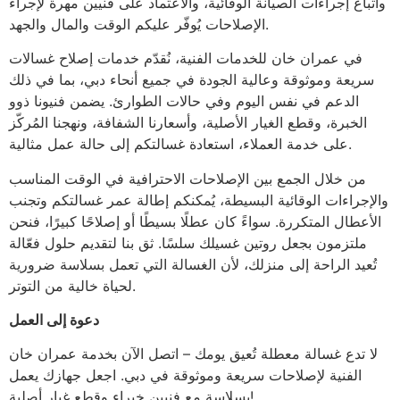
واتباع إجراءات الصيانة الوقائية، والاعتماد على فنيين مهرة لإجراء
الإصلاحات يُوفّر عليكم الوقت والمال والجهد.
في عمران خان للخدمات الفنية، نُقدّم خدمات إصلاح غسالات
سريعة وموثوقة وعالية الجودة في جميع أنحاء دبي، بما في ذلك
الدعم في نفس اليوم وفي حالات الطوارئ. يضمن فنيونا ذوو
الخبرة، وقطع الغيار الأصلية، وأسعارنا الشفافة، ونهجنا المُركّز
على خدمة العملاء، استعادة غسالتكم إلى حالة عمل مثالية.
من خلال الجمع بين الإصلاحات الاحترافية في الوقت المناسب
والإجراءات الوقائية البسيطة، يُمكنكم إطالة عمر غسالتكم وتجنب
الأعطال المتكررة. سواءً كان عطلًا بسيطًا أو إصلاحًا كبيرًا، فنحن
ملتزمون بجعل روتين غسيلك سلسًا. ثق بنا لتقديم حلول فعّالة
تُعيد الراحة إلى منزلك، لأن الغسالة التي تعمل بسلاسة ضرورية
لحياة خالية من التوتر.
دعوة إلى العمل
لا تدع غسالة معطلة تُعيق يومك – اتصل الآن بخدمة عمران خان
الفنية لإصلاحات سريعة وموثوقة في دبي. اجعل جهازك يعمل
بسلاسة مع فنيين خبراء وقطع غيار أصلية!