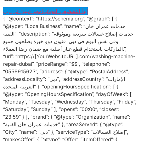
ابدأ التشخيص المجاني
احجز خبيرًا في دبي
{ “@context”: “https://schema.org”, “@graph”: [ {
“@type”: “LocalBusiness”, “name”: “خدمات عمران خان
الفنية”, “description”: “خدمات إصلاح غسالات سريعة وموثوقة
وفي نفس اليوم في دبي. فنيون ذوو خبرة يصلحون جميع
الماركات باستخدام قطع غيار أصلية مع ضمان رضا العملاء.”,
“url”: “https://[YourWebsiteURL].com/washing-machine-
repair-dubai”, “priceRange”: “$$”, “telephone”:
“0559915623”, “address”: { “@type”: “PostalAddress”,
“addressLocality”: “دبي”, “addressCountry”: “الإمارات
العربية المتحدة” }, “openingHoursSpecification”: [ {
“@type”: “OpeningHoursSpecification”, “dayOfWeek”: [
“Monday”, “Tuesday”, “Wednesday”, “Thursday”, “Friday”,
“Saturday”, “Sunday” ], “opens”: “00:00”, “closes”:
“23:59” } ], “brand”: { “@type”: “Organization”, “name”:
“خدمات عمران خان الفنية” }, “areaServed”: { “@type”:
“City”, “name”: “دبي” }, “serviceType”: “إصلاح الغسالات”,
“makesOffer”: { “@type”: “Offer”, “itemOffered”: {