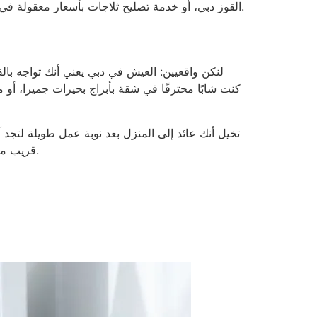
القوز دبي، أو خدمة تصليح ثلاجات بأسعار معقولة في القوز، أو تصليح ثلاجات طارئة في القوز. تابع القراءة لتتعلم كيفية الاختيار بحكمة، وتجنب المشاكل، وإصلاح ثلاجتك بسرعة.
لنكن واقعيين: العيش في دبي يعني أنك تواجه با
كنت شابًا محترفًا في شقة بأبراج بحيرات جميرا، أو م
تخيل أنك عائد إلى المنزل بعد نوبة عمل طويلة لتجد 
قريب منك (في القوز)، وبأسعار معقولة، وعلى استعداد للحضور في نفس اليوم. هذا بالضبط ما يساعدك هذا الدليل في العثور عليه.