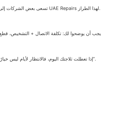
تسعى بعض الشركات إلى حل الم
يجب أن يوضحوا لك: تكلفة الاتصال + التشخيص، قطع 
إذا تعطلت ثلاجتك اليوم، فالانتظار لأيام ليس خيارًا. ابحث عن خدمات تعلن عن “خدمة تصليح ثلاجات في نفس اليوم في القوز بدبي” أو “خدمة تصليح ثلاجات طارئة في القوز”.