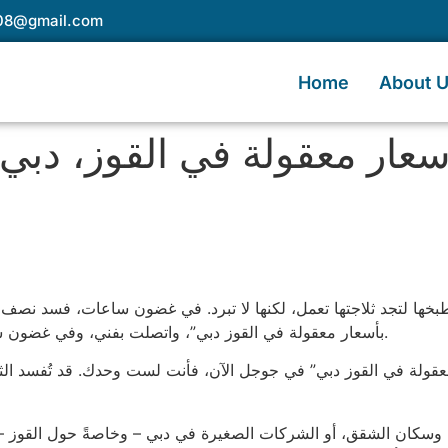
e08@gmail.com
Home
About 
سعار معقولة في القوز، دبي
طبخها لتجد ثلاجتها تعمل، لكنها لا تبرد. في غضون ساعات، فسد نصف
بأسعار معقولة في القوز دبي”، واتصلت بفني، وفي غضون ساعات قليلة، عادت ثلاجتها للعمل، متجنبةً بذلك كارثة.
عقولة في القوز دبي” في جوجل الآن، فأنت لست وحدك. قد تُفسد الثلا
ن، وسكان الشقق، أو الشركات الصغيرة في دبي – وخاصةً حول القوز –