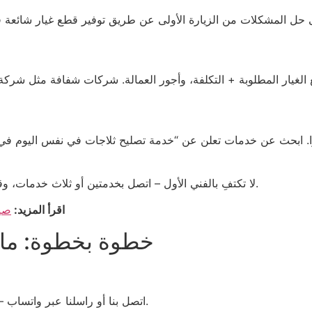
شكلات من الزيارة الأولى عن طريق توفير قطع غيار شائعة في شاحناتها، مما ي
الغيار المطلوبة + التكلفة، وأجور العمالة. شركات شفافة مثل شرك
لا تكتفِ بالفني الأول – اتصل بخدمتين أو ثلاث خدمات، وقارن عروض الأسعار. تأكد فقط من أنها أصلية ومحلية.
اقرأ المزيد:
صيا
خطوة بخطوة: ماذا
اتصل بنا أو راسلنا عبر واتساب – اذكر موقعك (مثلاً، فيلا القوز 2 أو القوز الصناعية 3).