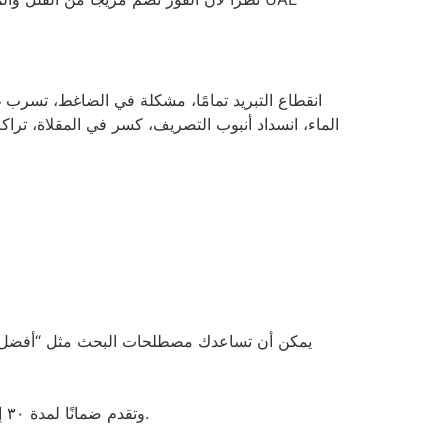
انقطاع التبريد تمامًا، مشكلة في الضاغط، تسرب غ
الماء، انسداد أنبوب التصريف، كسر في المقلاة، تر
يمكن أن تساعدك مصطلحات البحث مثل “أفضل خدمة
الخدمة التي تستخدم قطع غيار أصلية (OEM) وتقدم ضمانًا لمدة ٣٠ إلى ٩٠ يومًا على الأقل أكثر موثوقية من خدمة “كما هي” بأسعار زهيدة للغاية.