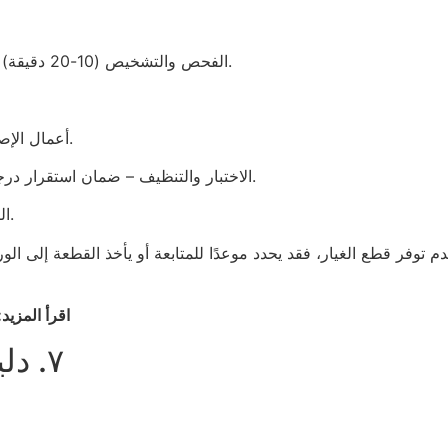
الفحص والتشخيص (10-20 دقيقة) – يفحص الضاغط، والملفات، والمراوح، والثرموستات.
أعمال الإصلاح – استبدال القطع، وعزلها، وتعبئة الغاز، والتنظيف.
الاختبار والتنظيف – ضمان استقرار درجة الحرارة، وتنظيف الفوضى، والتحقق من التسريبات.
الضمان والمتابعة – تقديم إيصال الضمان ونصائح وقائية.
 توفر قطع الغيار، فقد يحدد موعدًا للمتابعة أو يأخذ القطعة إلى ال
اقرأ المزيد
٧. دليل التسعير وما يمكن توقعه