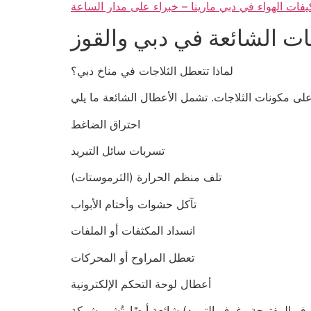
ات الهواء في دبي مارينا – خبراء على مدار الساعة
ات الشائعة في دبي والقوز
لماذا تتعطل الثلاجات في مناخ دبي؟
احتراق الضاغط
تسربات سائل التبريد
تلف منظم الحرارة (الثرموستات)
تآكل حشوات وأختام الأبواب
انسداد المكثفات أو الملفات
تعطل المراوح أو المحركات
أعطال لوحة التحكم الإلكترونية
 المفتوحة وغرف التبريد) شائعة أيضًا. تُشير شركة UAE