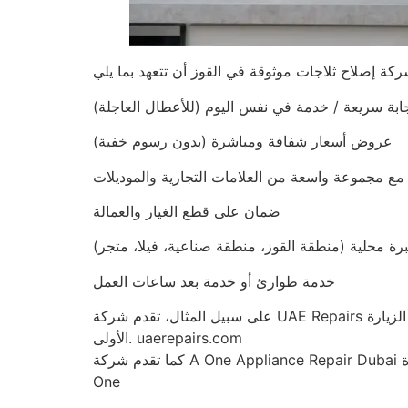
ابة سريعة / خدمة في نفس اليوم (للأعطال العاجلة)
عروض أسعار شفافة ومباشرة (بدون رسوم خفية)
مع مجموعة واسعة من العلامات التجارية والموديلات
ضمان على قطع الغيار والعمالة
رة محلية (منطقة القوز، منطقة صناعية، فيلا، متجر)
خدمة طوارئ أو خدمة بعد ساعات العمل
على سبيل المثال، تقدم شركة UAE Repairs خدمة إصلاح الثلاجات في نفس اليوم في القوز، وتؤكد على استخدام شاحنات مجهزة بقطع غيار أصلية لحل المشكلات من الزيارة
الأولى. uaerepairs.com
كما تقدم شركة A One Appliance Repair Dubai خدمة متوفرة على مدار الساعة طوال أيام الأسبوع، وخدمة في نفس اليوم، وأسعارًا شفافة لسكان القوز. إصلاح أجهزة A
One