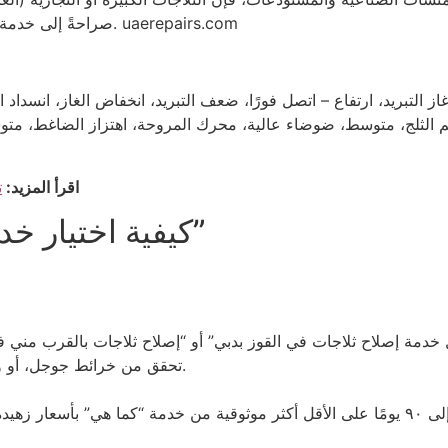
Repairs صراحةً إلى خدمة صيانة الثلاجات المنزلية والتجارية في القوز. uaerepairs.com
از التبريد، ارتفاع – اتصل فورًا، ضعف التبريد، انخفاض الغاز، انسد
اكم الثلج، متوسط، ضوضاء عالية، محرك المروحة، اهتزاز الضاغط، متو
اقرأ المزيد:
ت
كيفية اختيار خدمة إصلاح “رخيصة وموثوقة”
 إصلاح ثلاجات في القوز بدبي” أو “إصلاح ثلاجات بالقرب مني في ا
تحقق من خرائط جوجل، أو وسائل التواصل الاجتماعي، أو المنتديات المحلية.