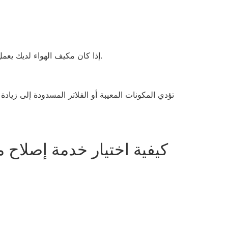
إذا كان مكيف الهواء لديك يعمل ويتوقف بشكل متكرر، فقد يكون ذلك بسبب أعطال كهربائية أو مشاكل في منظم الحرارة، مما يتطلب تشخيصًا متخصصًا.
تؤدي المكونات المعيبة أو الفلاتر المسدودة إلى زياد
كيفية اختيار خدمة إصلاح 