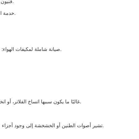
فنيون معتمدون وذوو خبرة: ابحث عن شركات توظف فنيين مرخصين ومدربين على دراية بجميع ماركات مكيفات الهواء الرئيسية.
خدمة الطوارئ: تُعد الخدمات التي توفر استجابة سريعة لحالات إصلاح مكيفات الهواء الطارئة في البرشاء ضرورية خلال ذروة الحر.
صيانة شاملة لمكيفات الهواء: لا تقتصر على الإصلاحات فحسب، بل يقدم مقدمو الخدمات الجيدون صيانة دورية لمكيفات الهواء في البرشاء لمنع الأعطال.
غالبًا ما يكون سببها اتساخ الفلاتر، أو انخفاض مستوى سائل التبريد، أو مشاكل في الضاغط. تتفاقم هذه المشاكل دون إصلاح متخصص، مما يزيد من فواتير الكهرباء.
تشير أصوات الطنين أو الخشخشة إلى وجود أجزاء مفكوكة أو عطل في المحركات، مما يتطلب خدمة صيانة مكيفات هواء احترافية فورية في البرشاء لتجنب المزيد من التلف.