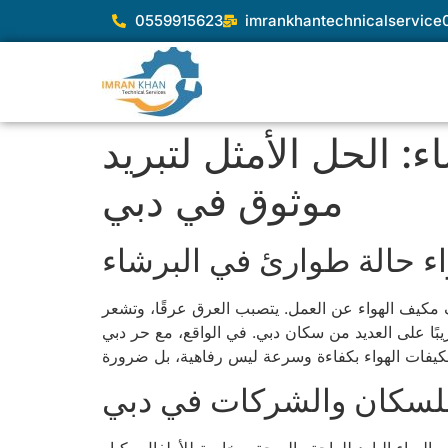
0559915623
imrankhantechnicalservic
: الحل الأمثل لتبريد
موثوق في دبي
اء حالة طوارئ في البرشاء
منزلك في البرشاء، وفجأة يتوقف مكيف الهواء عن العمل. يتصبب العرق عرقًا، وتشعر
بًا على العديد من سكان دبي. في الواقع، مع حر دبي
كيفات الهواء بكفاءة وسرعة ليس رفاهية، بل ضرورة
ة للسكان والشركات في دبي