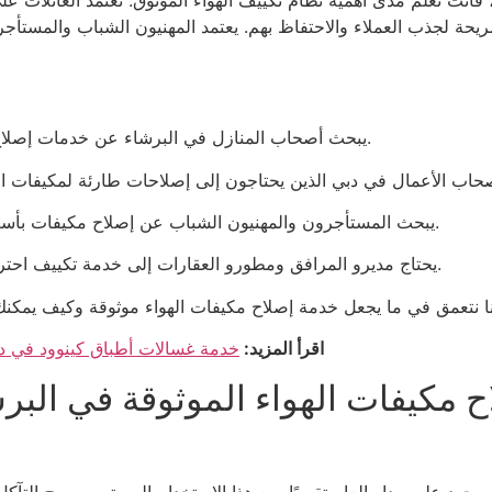
أنت تعلم مدى أهمية نظام تكييف الهواء الموثوق. تعتمد العائلات على
ريحة لجذب العملاء والاحتفاظ بهم. يعتمد المهنيون الشباب والمستأج
يبحث أصحاب المنازل في البرشاء عن خدمات إصلاح مكيفات موثوقة في البرشاء لتوفير الراحة لعائلاتهم.
يبحث المستأجرون والمهنيون الشباب عن إصلاح مكيفات بأسعار معقولة في البرشاء، دبي، مع الحفاظ على الجودة.
يحتاج مديرو المرافق ومطورو العقارات إلى خدمة تكييف احترافية في البرشاء لصيانة عقاراتهم التجارية أو السكنية.
اقرأ المزيد:
خدمة غسالات أطباق كينوود في دب
 مكيفات الهواء الموثوقة في البر
جهد على مدار العام تقريبًا. مع هذا الاستخدام المستمر، يصبح التآكل