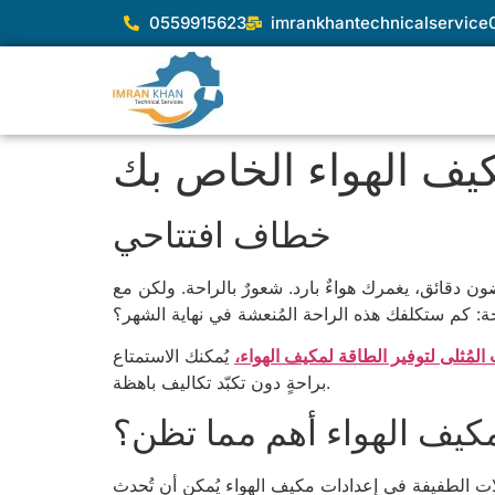
0559915623
imrankhantechnicalservic
كيف الهواء الخاص بك
خطاف افتتاحي
قائق، يغمرك هواءٌ بارد. شعورٌ بالراحة. ولكن مع
ة: كم ستكلفك هذه الراحة المُنعشة في نهاية الشهر؟
 المُثلى لتوفير الطاقة لمكيف الهواء،
يُمكنك الاستمتاع
براحةٍ دون تكبّد تكاليف باهظة.
مكيف الهواء أهم مما تظن؟
لات الطفيفة في إعدادات مكيف الهواء يُمكن أن تُحدث