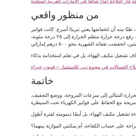
بئة غاز الثلاجة أمرًا شائعًا في الإمارات العربية المتحدة
من منظور واقعي
ي للاستثمار، على سبيل المثال. لسنوات، كان يضبط مكيف الهواء على ١٩ درجة مئوية، ظنًا منه أن انخفاضها يعني تبريدًا أسرع. كانت فواتير
هيئة كهرباء ومياه دبي (ديوا) الخاصة به باهظة الثمن باستمرار، وكان يشتكي كثيرًا من التكلفة. بعد استشارة فني تكييف، رفع درجة حرارة منظم الحرارة إلى ٢٥ درجة مئوية،
اح الغسالات في مجمع دبي للاستثمار – فنيون خبراء
خاتمة
رارة المثالي إلى سرعات المروحة، ووضع التجفيف،
لراحة على حساب الكفاءة، أم يمكنني الموازنة بينهما؟