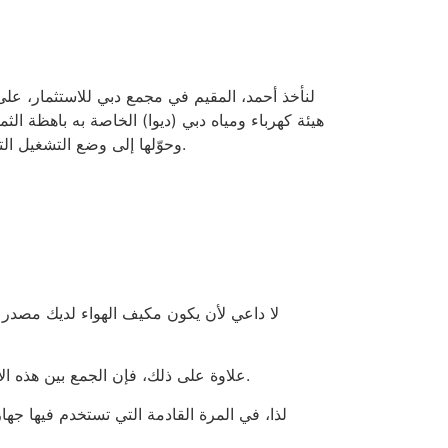
وحوّلها إلى وضع التشغيل التلقائي للمروحة، وبدأ باستخدام وضع السكون. في غضون دورتين فوتريتين، انخفضت نفقاته الشهرية بنحو ٥٠٠ درهم إماراتي.
لا داعي لأن يكون مكيف الهواء لديك مصدر د
علاوة على ذلك، فإن الجمع بين هذه الإعدادات والصيانة الدورية وعادات المنزل الذكي يضمن ليس فقط كفاءة تشغيل مكيف الهواء، بل أيضًا ديمومته لفترة أطول.
لذا، في المرة القادمة التي تستخدم فيها جها