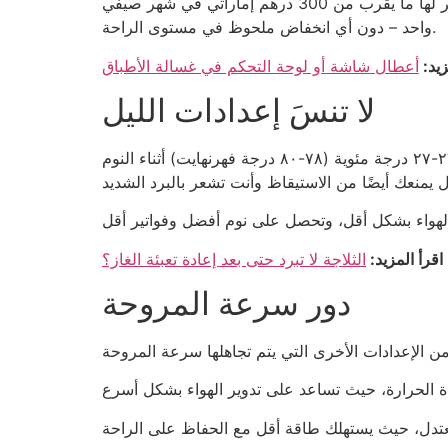
على سبيل المثال، وجدت فاطمة في المرابع العربية أن ضبط مكيف الهواء من 20 درجة مئوية إلى 25 درجة مئوية وفّر لها ما يقرب من 300 درهم إماراتي في شهر صيفي
واحد – دون أي انخفاض ملحوظ في مستوى الراحة.
زيد:
أعطال شاشة أو لوحة التحكم في غسالة الأطباق
لا تنسَ إعدادات الليل
يبرد جسمك طبيعيًا أثناء نومك، مما يعني أنك لست بحاجة إلى هواء بارد كالثلج ليلًا. ضبط مكيف الهواء على درجة حرارة ٢٦-٢٧ درجة مئوية (٧٨-٨٠ درجة فهرنهايت) أثناء النوم
اقرأ المزيد:
الثلاجة لا تبرد حتى بعد إعادة تعبئة الغاز؟
دور سرعة المروحة