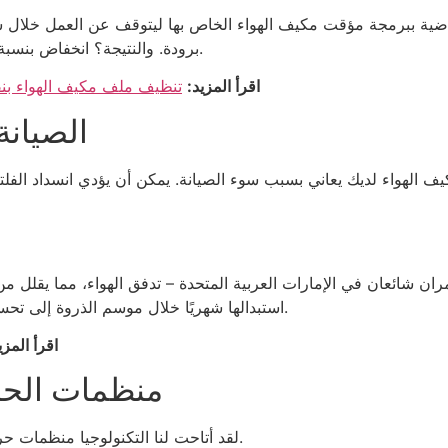
ضية ببرمجة مؤقت مكيف الهواء الخاص بها ليتوقف عن العمل خلال ساع
برودة. والنتيجة؟ انخفاض بنسبة 15% في فاتورة ديوا الشهرية لهيئة كهرباء ومياه دبي.
اقرأ المزيد:
تنظيف ملف مكيف الهواء بنف
الصيانة
ف الهواء لديك يعاني بسبب سوء الصيانة. يمكن أن يؤدي انسداد الفلت
ران شائعان في الإمارات العربية المتحدة – تدفق الهواء، مما يقلل م
استبدالها شهريًا خلال موسم الذروة إلى تحسين الكفاءة بنسبة تصل إلى 15%، وفقًا لخبراء الطاقة.
اقرأ المزي
منظمات الحرا
لقد أتاحت لنا التكنولوجيا منظمات حرارة ذكية تتعرف على عاداتك وتضبط الإعدادات تلقائيًا.