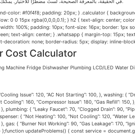
في الحقيقة، بالمعرفة الصحيحة، لستَ مضطرًا للاختيار. يمكنك الحصول على كليهما – منزل بارد وفاتورة كهرباء أقل.
und-color: #f0f4f8; padding: 20px; } .calculator { backgrou
 0 0 15px rgba(0,0,0,0.1); } h2 { text-align: center; color: 
 width: 100%; padding: 10px; font-size: 16px; border: 1px sol
een; text-align: center; } .whatsapp { margin-top: 15px; tex
-decoration: none; border-radius: 5px; display: inline-block
 Cost Calculator
ng Machine Fridge Dishwasher Plumbing LCD/LED Water Dis
Cooling Issue”: 120, “AC Not Starting”: 100, }, washing: { “
t Cooling”: 160, “Compressor Issue”: 180, “Gas Refill”: 150, 
}, plumbing: { “Leaky Faucet”: 70, “Clogged Drain”: 90, “Pipe 
penser: { “Not Heating”: 100, “Not Cooling”: 120, “Water Leaka
}, gas: { “Burner Not Working”: 90, “Gas Leakage”: 170, “Igniti
 } };function updateProblems() { const service = document.g