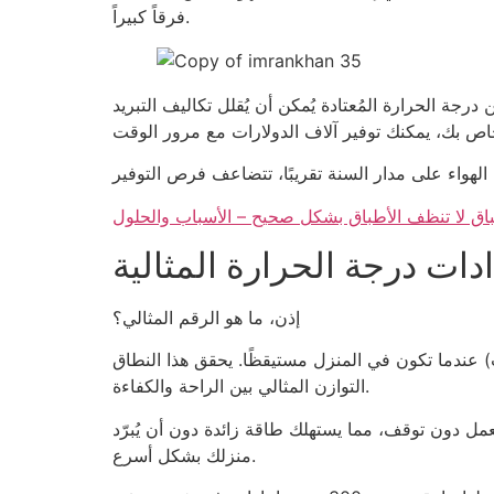
فرقاً كبيراً.
ة الحرارة المُعتادة يُمكن أن يُقلل تكاليف التبريد
باق لا تنظف الأطباق بشكل صحيح – الأسباب والحلول
ات درجة الحرارة المثالية
إذن، ما هو الرقم المثالي؟
ارة (الثرموستات) مضبوطًا على 24-26 درجة مئوية (75-78 درجة فهرنهايت) عندما تكون في المنزل مستيقظًا. يحقق هذا النطاق
التوازن المثالي بين الراحة والكفاءة.
 فاخرًا، ولكنه يُجبر جهازك على العمل دون توقف، مما يستهلك طاقة زائدة دون أن يُبرّد
منزلك بشكل أسرع.