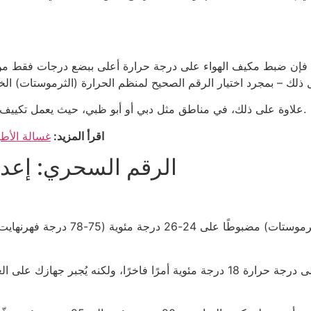
ة، فإن ضبط مكيف الهواء على درجة حرارة أعلى ببضع درجات فقط من درج
علاوة على ذلك، في مناطق مثل دبي أو أبو ظبي، حيث يعمل تكييف الهواء على مدار السنة تقريبًا، تتضاعف فرص التوفير.
اقرأ المزيد:
غسالة الأط
الرقم السحري: إعداد
يوصي الخبراء بالحفاظ على منظم الحر
على النقيض من ذلك، قد يبدو تشغيل مكيف الهواء على درجة حرارة 18 درجة مئوية أمرًا