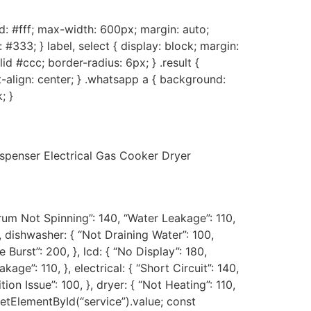
nd: #fff; max-width: 600px; margin: auto;
#333; } label, select { display: block; margin:
id #ccc; border-radius: 6px; } .result {
t-align: center; } .whatsapp a { background:
; }
penser Electrical Gas Cooker Dryer
Drum Not Spinning”: 140, “Water Leakage”: 110,
}, dishwasher: { “Not Draining Water”: 100,
Burst”: 200, }, lcd: { “No Display”: 180,
ge”: 110, }, electrical: { “Short Circuit”: 140,
on Issue”: 100, }, dryer: { “Not Heating”: 110,
etElementById(“service”).value; const