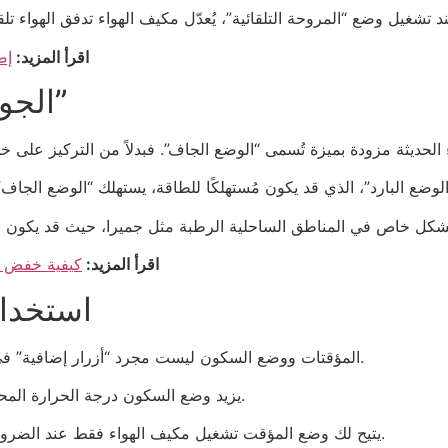
اقرأ المزيد:
إص
الجوهرة الخفية: “الوضع الجاف”
اقرأ المزيد:
كيفية خفض فو
استخدا
المؤقتات ووضع السكون ليست مجرد “أزرار إضافية” في جهاز التحكم عن بُعد، بل هي مُوفّرات طاقة مدمجة.
يزيد وضع السكون درجة الحرارة المحددة تدريجيًا طوال الليل، متزامنًا مع احتياجات جسمك.
يتيح لك وضع المؤقت تشغيل مكيف الهواء فقط عند الضرورة، مثل تشغيله قبل 30 دقيقة من العودة إلى المنزل.