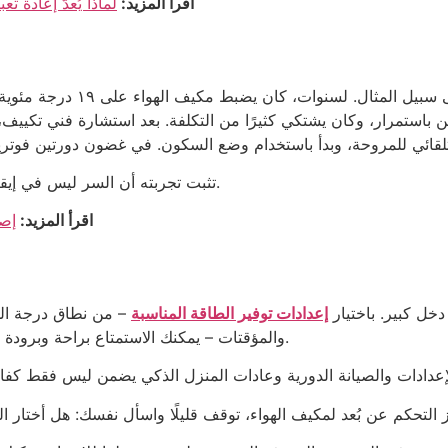
اقرأ المزيد:
لماذا يُعدّ إعادة تع
لنأخذ أحمد، المقيم في مجمع دب
تثبت تجربته أن السر ليس في إيقاف تشغيل مكيف الهواء، بل في تعلم استخدامه بذكاء.
اقرأ المزيد:
إصل
خل كبير. باختيار
إعدادات توفير الطاقة المناسبة
– من نطاق درجة الح
والمؤقتات – يمكنك الاستمتاع براحة وبرودة مريحة مع الحفاظ على فواتير الكهرباء تحت السيطرة.
ز التحكم عن بُعد لمكيف الهواء، توقف قليلًا واسأل نفسك: هل أختار ا