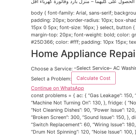
body { font-family: Arial, sans-serif; backgro
padding: 20px; border-radius: 10px; box-shadow:
15px 0 5px; font-size: 16px; } select, button {
margin-top: 20px; font-weight: bold; color: gr
#25D366; color: #fff; padding: 10px 15px; text
Home Appliance Repair
–Select Service– AC Washi
Choose a Service:
Calculate Cost
Select a Problem:
Continue on WhatsApp
const problems = { ac: { “Gas Leakage”: 150, “
“Machine Not Turning On”: 130, }, fridge: { “No
“Not Cleaning Dishes”: 90, “Power Issue”: 120, 
“Broken Screen”: 300, “Sound Issue”: 150, }, dis
“Switch Replacement”: 60, “Wiring Issue”: 180, 
“Drum Not Spinning”: 120, “Noise Issue”: 100,