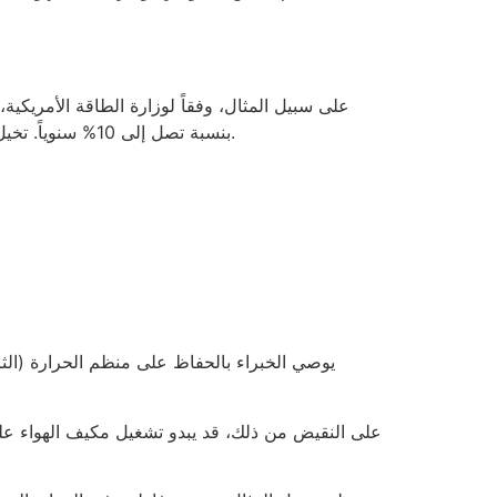
على سبيل المثال، وفقاً لوزارة الطاقة الأمريكي
بنسبة تصل إلى 10% سنوياً. تخيل ذلك – بمجرد اختيار الرقم الصحيح لمنظم الحرارة (الثرموستات) الخاص بك، يمكنك توفير آلاف الدولارات مع مرور الوقت.