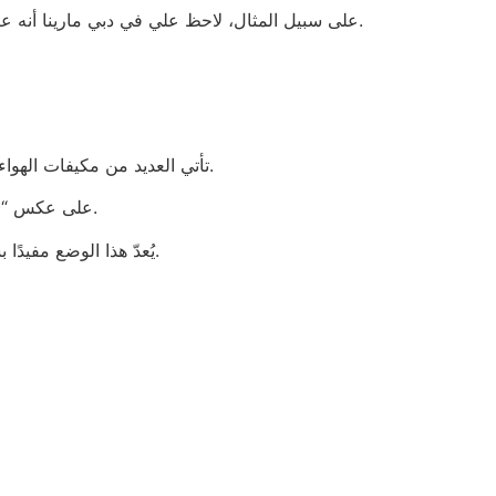
على سبيل المثال، لاحظ علي في دبي مارينا أنه عند تشغيل وضع “المروحة التلقائية”، يُعدّل مكيف الهواء تدفق الهواء تلقائيًا حسب الحاجة، مما يُبرّد بكفاءة دون إرهاق النظام.
تأتي العديد من مكيفات الهواء الحديثة مزودة بميزة تُسمى “الوضع الجاف”. فبدلاً من التركيز على خفض درجة الحرارة، تُقلل هذه الميزة من رطوبة الهواء.
على عكس “الوضع البارد”، الذي قد يكون مُستهلكًا للطاقة، يستهلك “الوضع الجاف” طاقة أقل مع الحفاظ على برودة الغرفة وراحة أكبر.
يُعدّ هذا الوضع مفيدًا بشكل خاص في المناطق الساحلية الرطبة مثل جميرا، حيث قد يكون الهواء اللزج لا يُطاق حتى في درجات الحرارة المعتدلة.