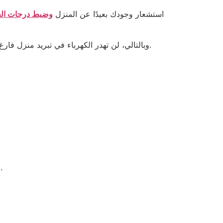
على سبيل المثال، تستطيع أجهزة مثل Nest أو Honeywell استشعار وجودك بعيدًا عن المنزل
وضبط درجات الحر
وبالتالي، لن تهدر الكهرباء في تبريد منزل فارغ. بالإضافة إلى ذلك، توفر هذه الأجهزة تقارير مفصلة عن استهلاك الطاقة، مما يساعدك على فهم أنماط استهلاكك وتحسينها.
استخدم مراوح السقف لتحسين دوران الهواء، مما يسمح لك برفع درجة حرارة مكيف الهواء درجة أو درجتين دون أي إزعاج.