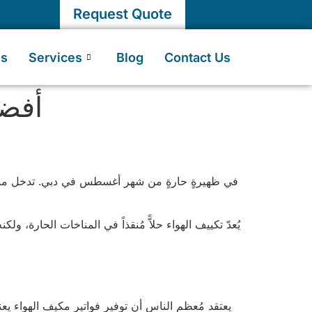
Request Quote
Us
Services
Blog
Contact Us
أفضل
في ظهيرةٍ حارةٍ من شهر أغسطس في دبي. تدخل منزلك
يُعدّ تكييف الهواء حلاًّ مُنقذاً في المناخات الحارة، ولك
يعتقد مُعظم الناس أن توفير فواتير مكيف الهواء يع